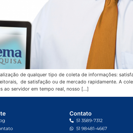
alização de qualquer tipo de coleta de informações: satisf
eitorais, de satisfação ou de mercado rapidamente. A col
s ao servidor em tempo real, nosso […]
te
Contato
og
51 3589-7312
ontato
51 98481-4667