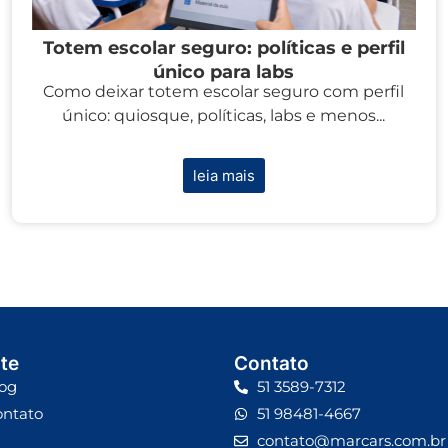
Totem escolar seguro: políticas e perfil
único para labs
Como deixar totem escolar seguro com perfil
único: quiosque, políticas, labs e menos...
leia mais
te
Contato
og
51 3589-7312
ontato
51 98481-4667
contato@marcars.com.br