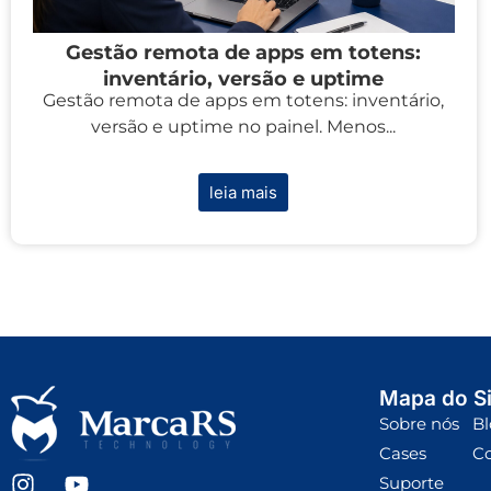
Gestão remota de apps em totens:
inventário, versão e uptime
Gestão remota de apps em totens: inventário,
versão e uptime no painel. Menos...
leia mais
Mapa do Si
Sobre nós
Bl
Cases
C
Suporte