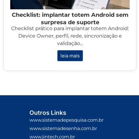
Checklist: implantar totem Android sem
surpresa de suporte
Checklist prático para implantar totem Android:
Device Owner, perfil, rede, sincronização e
validação...
leia mais
Outros Links
www.sistemadepesquisa.com.br
www.sistemadesenha.com.br
www.jintech.com.br