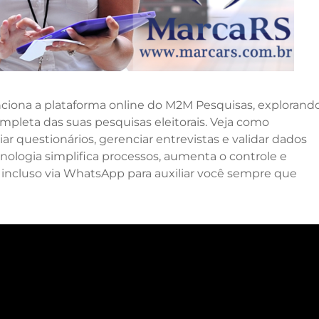
nciona a plataforma online do M2M Pesquisas, explorand
mpleta das suas pesquisas eleitorais. Veja como
questionários, gerenciar entrevistas e validar dados
nologia simplifica processos, aumenta o controle e
 incluso via WhatsApp para auxiliar você sempre que