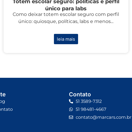
Totem escolar seguro: políticas e perfil
único para labs
Como deixar totem escolar seguro com perfil
único: quiosque, políticas, labs e menos...
leia mais
te
Contato
og
51 3589-7312
ontato
51 98481-4667
contato@marcars.com.br