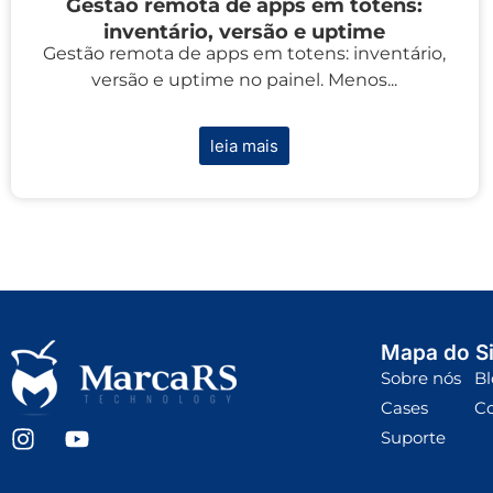
Gestão remota de apps em totens:
inventário, versão e uptime
Gestão remota de apps em totens: inventário,
versão e uptime no painel. Menos...
leia mais
Mapa do Si
Sobre nós
Bl
Cases
C
Suporte