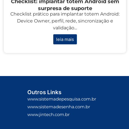
Checklist: implantar totem Android sem
surpresa de suporte
Checklist prático para implantar totem Android:
Device Owner, perfil, rede, sincronização e
validação...
leia mais
Outros Links
www.sistemadepesquisa.com.br
www.sistemadesenha.com.br
www.jintech.com.br