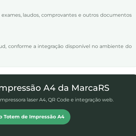
r exames, laudos, comprovantes e outros documentos
ud, conforme a integração disponível no ambiente do
Impressão A4 da MarcaRS
impressora laser A4, QR Code e integração web.
 do Totem de Impressão A4