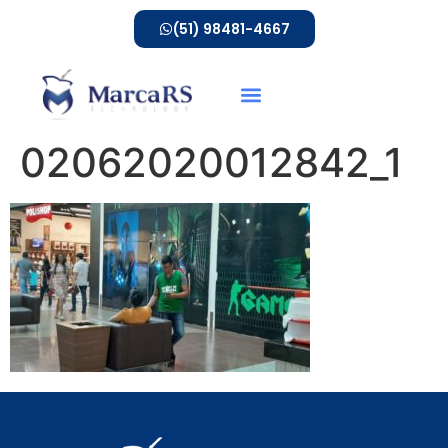
(51) 98481-4667
02062020012842_1