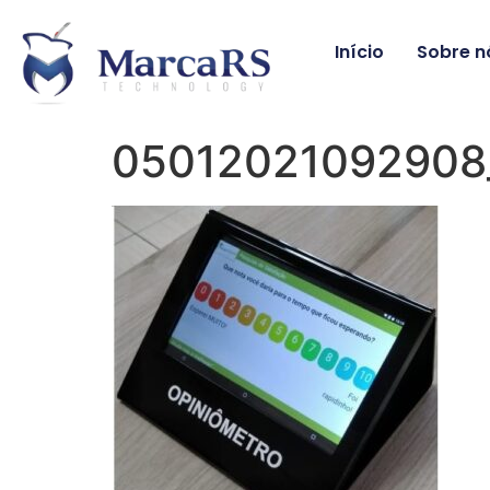
Início
Sobre n
05012021092908