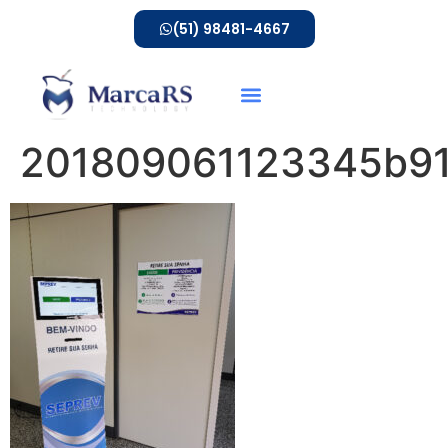
(51) 98481-4667
201809061123345b9