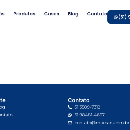
ós
Produtos
Cases
Blog
Contato
(51)
te
Contato
og
51 3589-7312
ontato
51 98481-4667
contato@marcars.com.br