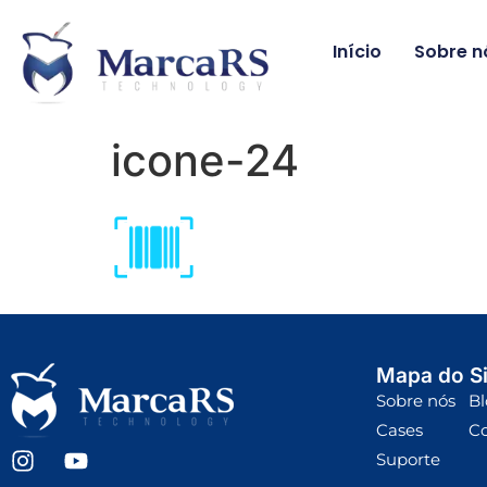
Início
Sobre n
icone-24
Mapa do Si
Sobre nós
Bl
Cases
C
Suporte