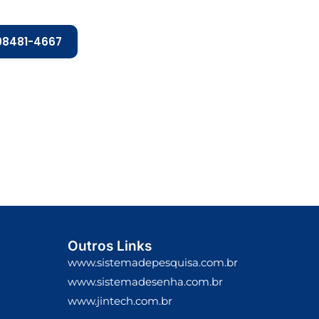
 98481-4667
Outros Links
www.sistemadepesquisa.com.br
www.sistemadesenha.com.br
www.jintech.com.br