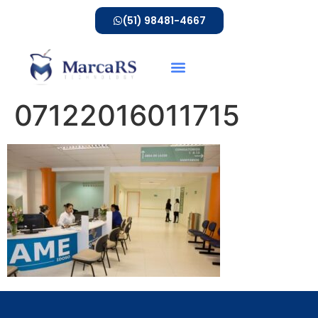
(51) 98481-4667
07122016011715